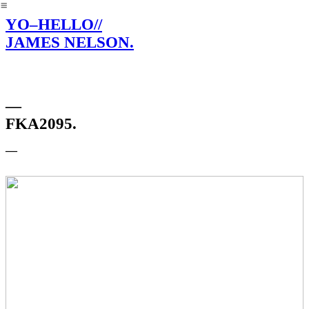
︎
YO–HELLO//
JAMES NELSON.
—
FKA2095.
—